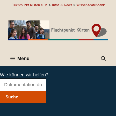
Zum
Fluchtpunkt Kürten e. V.
>
Infos & News
>
Wissensdatenbank
Inhalt
springen
Menü
Wie können wir helfen?
Suche