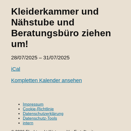
Kleiderkammer und
Nähstube und
Beratungsbüro ziehen
um!
Kleiderkammer
28/07/2025
–
31/07/2025
und
iCal
Nähstube
und
Kompletten Kalender ansehen
Beratungsbüro
ziehen
um!
Impressum
Cookie-Richtlinie
Datenschutzerklärung
Datenschutz-Tools
intern