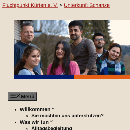
Zum
Fluchtpunkt Kürten e. V.
>
Unterkunft Schanze
Inhalt
springen
Menü
Willkommen
Sie möchten uns unterstützen?
Was wir tun
Alltagsbegleitung